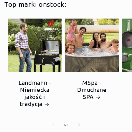
Top marki onstock:
Landmann -
MSpa -
Niemiecka
Dmuchane
jakość i
SPA
tradycja
z
1
/
3