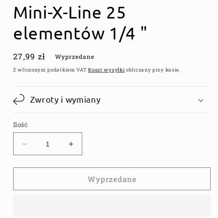
Mini-X-Line 25
elementów 1/4 "
Cena
27,99 zł
Wyprzedane
regularna
Z wliczonym podatkiem VAT
Koszt wysyłki
obliczany przy kasie.
Zwroty i wymiany
Ilość
Zmniejsz
Zwiększ
ilość
ilość
dla
dla
Zestaw
Zestaw
Wyprzedane
bitów
bitów
Bosch
Bosch
Mini-
Mini-