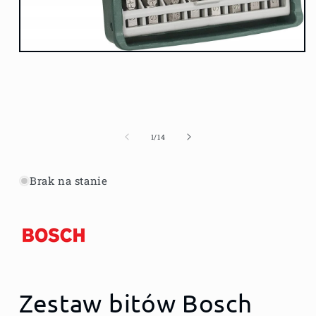
Otwórz
multimedia
1
w
oknie
modalnym
z
1
/
14
Brak na stanie
Zestaw bitów Bosch