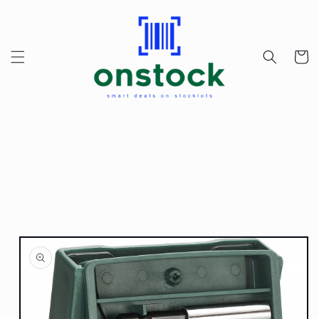
Przejdź
do
treści
Koszyk
Pomiń,
aby
przejść do
informacji
o
produkcie