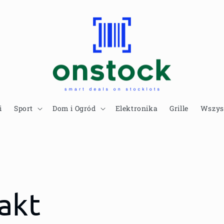
i
Sport
Dom i Ogród
Elektronika
Grille
Wszys
akt