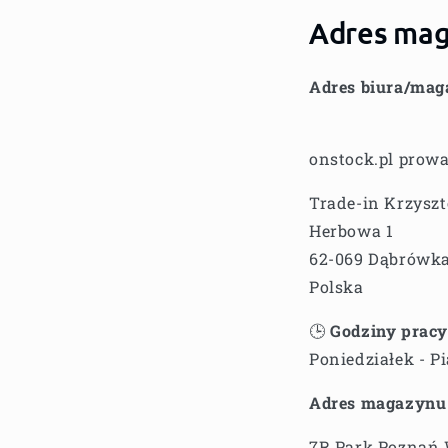
Adres mag
Adres biura/mag
onstock.pl prowa
Trade-in Krzysz
Herbowa 1
62-069 Dąbrówk
Polska
🕒
Godziny prac
Poniedziałek - P
Adres magazynu 
7R Park Poznań 