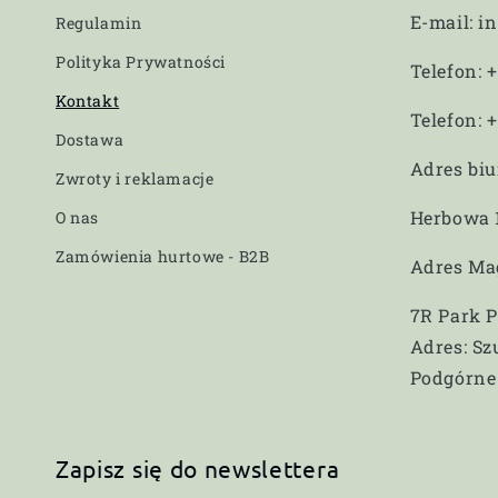
a
E-mail: i
Regulamin
k
Polityka Prywatności
Telefon: 
t
Kontakt
o
Telefon: 
Dostawa
w
Adres bi
Zwroty i reklamacje
y
Herbowa 
O nas
Zamówienia hurtowe - B2B
Adres Ma
7R Park 
Adres: Sz
Podgórne
Zapisz się do newslettera