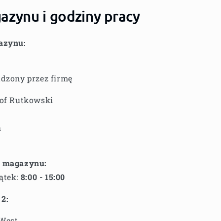
azynu i godziny pracy
azynu:
dzony przez firmę
tof Rutkowski
a
y magazynu:
iątek:
8:00 - 15:00
2:
West