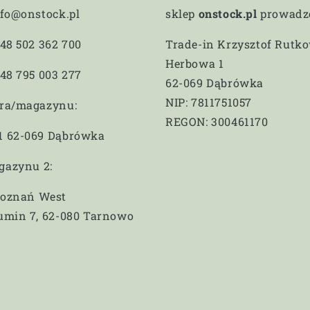
nfo@onstock.pl
sklep
onstock.pl
prowadzo
+48 502 362 700
Trade-in Krzysztof Rutk
Herbowa 1
+48 795 003 277
62-069 Dąbrówka
NIP: 7811751057
ura/magazynu:
REGON: 300461170
1 62-069 Dąbrówka
gazynu 2:
Poznań West
umin 7, 62-080 Tarnowo