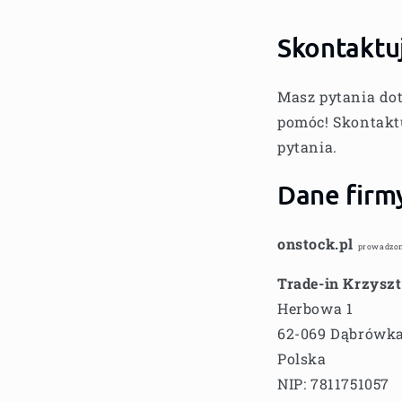
Skontaktuj
Masz pytania dot
pomóc! Skontaktu
pytania.
Dane firm
onstock.pl
prowadzon
Trade-in Krzysz
Herbowa 1
62-069 Dąbrówk
Polska
NIP: 7811751057