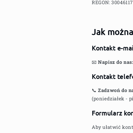
REGON: 3004611
Jak można
Kontakt e-ma
📧
Napisz do nas
Kontakt telef
📞
Zadzwoń do n
(poniedziałek - pi
Formularz ko
Aby ułatwić kon