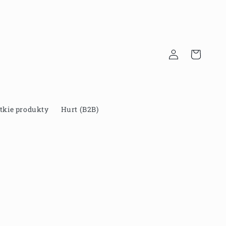
Zaloguj
Koszyk
się
tkie produkty
Hurt (B2B)