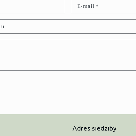
E-mail
*
nu
t
Adres siedziby