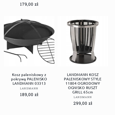
regularna
Cena
179,00 zł
regularna
Kosz paleniskowy z
LANDMANN KOSZ
pokrywą PALENISKO
PALENISKOWY STYLE
LANDMANN 03313
11804 OGRODOWY
OGNISKO RUSZT
Dostawca:
LANDMANN
GRILL 65cm
Cena
189,00 zł
Dostawca:
LANDMANN
regularna
Cena
299,00 zł
regularna