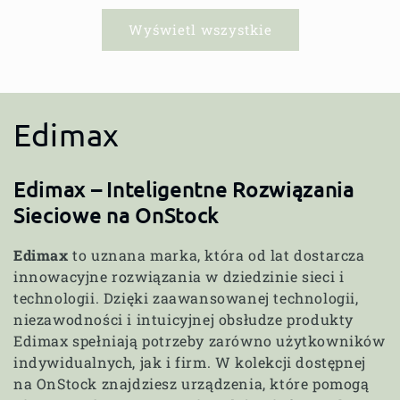
Wyświetl wszystkie
K
Edimax
o
Edimax – Inteligentne Rozwiązania
l
Sieciowe na OnStock
e
Edimax
to uznana marka, która od lat dostarcza
innowacyjne rozwiązania w dziedzinie sieci i
k
technologii. Dzięki zaawansowanej technologii,
c
niezawodności i intuicyjnej obsłudze produkty
Edimax spełniają potrzeby zarówno użytkowników
j
indywidualnych, jak i firm. W kolekcji dostępnej
na OnStock znajdziesz urządzenia, które pomogą