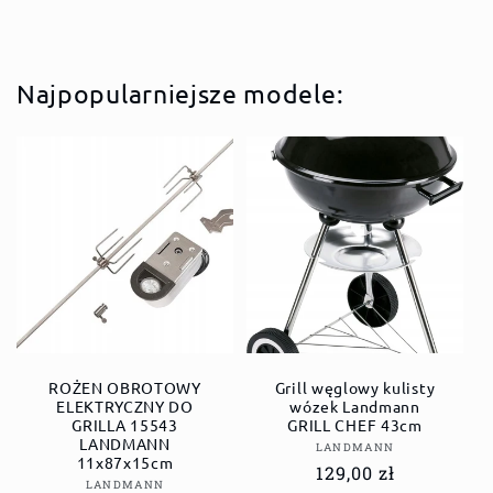
Najpopularniejsze modele:
ROŻEN OBROTOWY
Grill węglowy kulisty
ELEKTRYCZNY DO
wózek Landmann
GRILLA 15543
GRILL CHEF 43cm
LANDMANN
Dostawca:
LANDMANN
11x87x15cm
Cena
129,00 zł
Dostawca:
LANDMANN