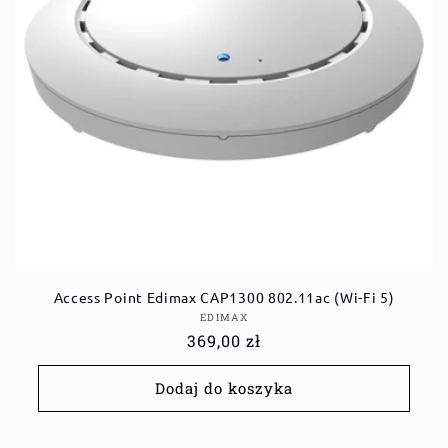
Access Point Edimax CAP1300 802.11ac (Wi-Fi 5)
Dostawca:
EDIMAX
Cena
369,00 zł
regularna
Dodaj do koszyka