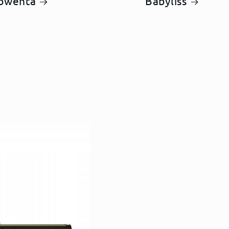
owenta
Babyliss