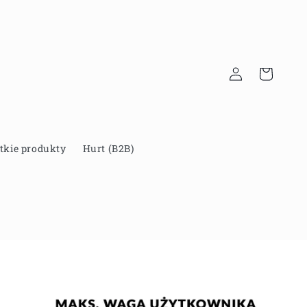
Zaloguj
Koszyk
się
tkie produkty
Hurt (B2B)