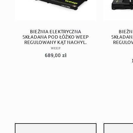
BIEŻNIA ELEKTRYCZNA
BIEŻN
SKŁADANA POD ŁÓŻKO WEEP
SKŁADAN
REGULOWANY KĄT NACHYL.
REGULO
Dostawca:
WEEP
Cena
689,00 zł
regularna