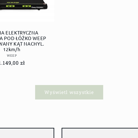
IA ELEKTRYCZNA
A POD ŁÓŻKO WEEP
WANY KĄT NACHYL.
12km/h
Dostawca:
WEEP
Cena
1.149,00 zł
regularna
Wyświetl wszystkie