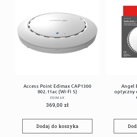
Access Point Edimax CAP1300
Angel 
802.11ac (Wi-Fi 5)
optyczny 
Dostawca:
EDIMAX
Cena
369,00 zł
regularna
Dodaj do koszyka
Dod