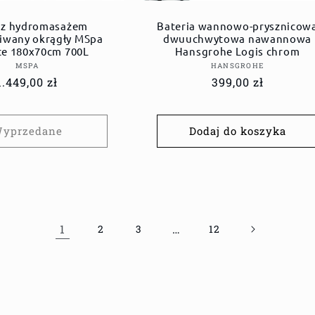
 z hydromasażem
Bateria wannowo-prysznicow
wany okrągły MSpa
dwuuchwytowa nawannowa
te 180x70cm 700L
Hansgrohe Logis chrom
Dostawca:
Dostawca:
MSPA
HANSGROHE
Cena
1.449,00 zł
Cena
399,00 zł
regularna
regularna
yprzedane
Dodaj do koszyka
1
…
2
3
12