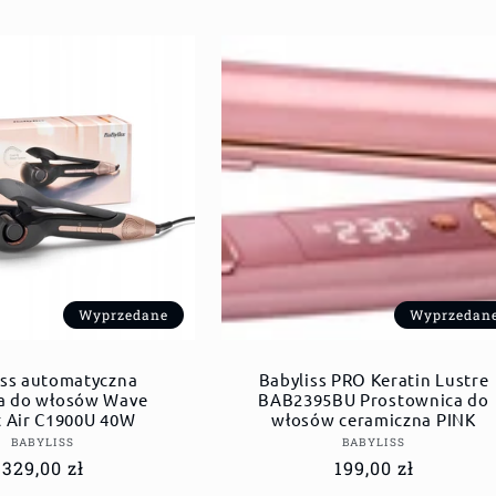
Wyprzedane
Wyprzedan
iss automatyczna
Babyliss PRO Keratin Lustre
a do włosów Wave
BAB2395BU Prostownica do
t Air C1900U 40W
włosów ceramiczna PINK
Dostawca:
Dostawca:
BABYLISS
BABYLISS
Cena
329,00 zł
Cena
199,00 zł
regularna
regularna