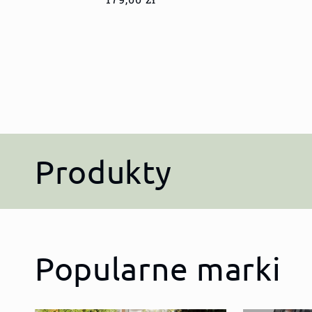
regularna
K
Produkty
o
l
Popularne marki
e