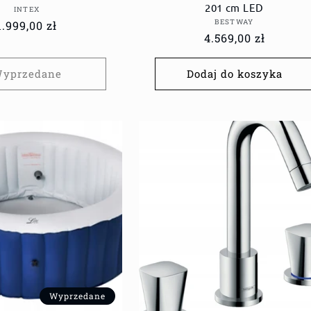
201 cm LED
Dostawca:
INTEX
Dostawca:
BESTWAY
Cena
1.999,00 zł
Cena
4.569,00 zł
regularna
regularna
yprzedane
Dodaj do koszyka
Wyprzedane