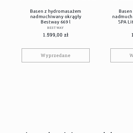
Basen z hydromasażem
Basen
nadmuchiwany okrągły
nadmuchi
Bestway 669 l
SPA Li
Dostawca:
BESTWAY
Cena
1.599,00 zł
regularna
Wyprzedane
W