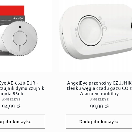
Eye AE-6620-EUR -
AngelEye przenośny CZUJNIK
czujnik dymu czujnik
tlenku węgla czadu gazu CO z
ognia 85db
Alarmem mobilny
Dostawca:
Dostawca:
ANGELEYE
ANGELEYE
Cena
94,99 zł
Cena
99,00 zł
regularna
regularna
aj do koszyka
Dodaj do koszyka