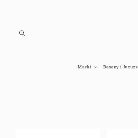
Przejdź
do
treści
Marki
Baseny i Jacuzz