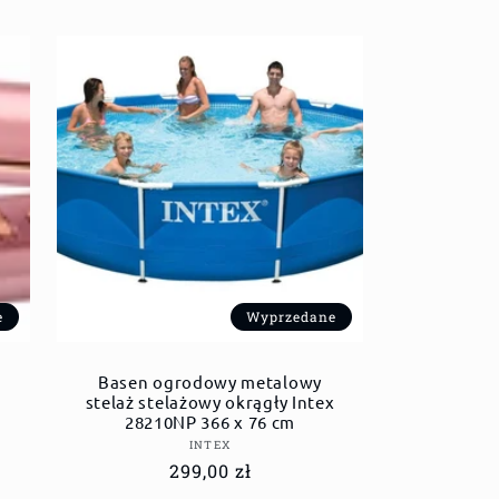
e
Wyprzedane
Basen ogrodowy metalowy
stelaż stelażowy okrągły Intex
28210NP 366 x 76 cm
Dostawca:
INTEX
Cena
299,00 zł
regularna