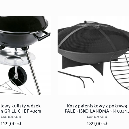
glowy kulisty wózek
Kosz paleniskowy z pokrywą
n GRILL CHEF 43cm
PALENISKO LANDMANN 0331
Dostawca:
Dostawca:
LANDMANN
LANDMANN
Cena
129,00 zł
Cena
189,00 zł