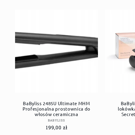
BaByliss 2485U Ultimate MHM
BaByl
Profesjonalna prostownica do
lokówk
włosów ceramiczna
Secre
Dostawca:
BABYLISS
Cena
199,00 zł
regularna