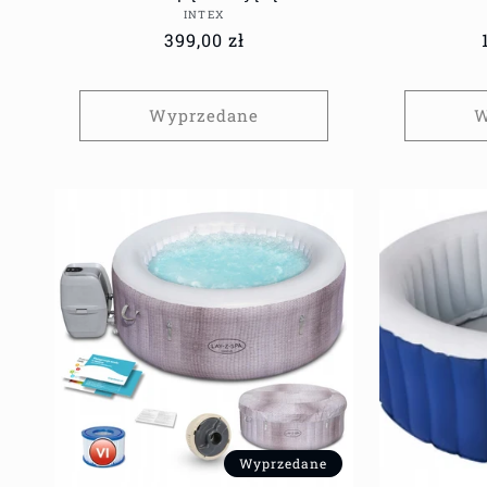
Dostawca:
INTEX
Cena
399,00 zł
regularna
Wyprzedane
W
Wyprzedane