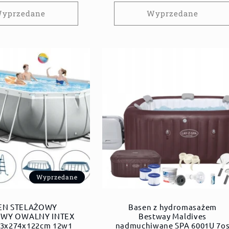
yprzedane
Wyprzedane
Wyprzedane
EN STELAŻOWY
Basen z hydromasażem
WY OWALNY INTEX
Bestway Maldives
03x274x122cm 12w1
nadmuchiwane SPA 6001U 7o