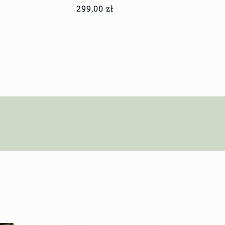
Cena
299,00 zł
regularna