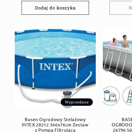
Dodaj do koszyka
W
Wyprzedane
Basen Ogrodowy Stelażowy
BAS
INTEX 28212 366x76cm Zestaw
OGRODO
z Pompą Filtrującą
26796 5