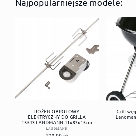
Najpopularniejsze modele:
ROŻEN OBROTOWY
Grill wę
ELEKTRYCZNY DO GRILLA
Landman
15543 LANDMANN 11x87x15cm
Dostawca:
LANDMANN
Cena
179,00 zł