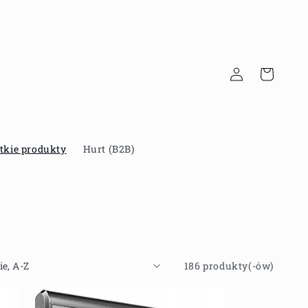
Zaloguj
Koszyk
się
tkie produkty
Hurt (B2B)
186 produkty(-ów)