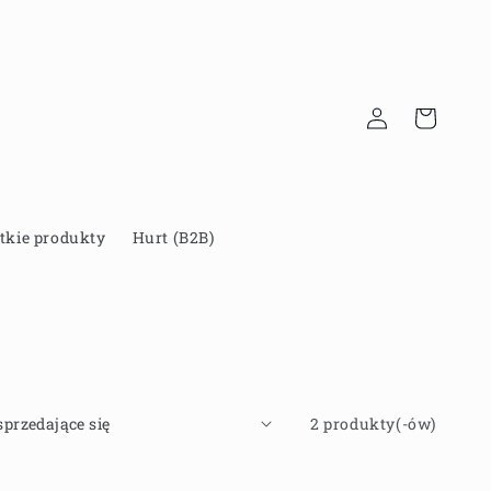
Zaloguj
Koszyk
się
tkie produkty
Hurt (B2B)
2 produkty(-ów)