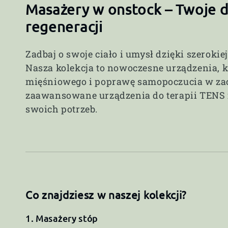
o
Masażery w onstock – Twoje 
l
regeneracji
Zadbaj o swoje ciało i umysł dzięki szerok
e
Nasza kolekcja to nowoczesne urządzenia, k
mięśniowego i poprawę samopoczucia w za
k
zaawansowane urządzenia do terapii TENS i 
swoich potrzeb.
c
j
a
Co znajdziesz w naszej kolekcji?
:
1. Masażery stóp