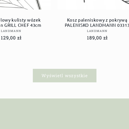
glowy kulisty wózek
Kosz paleniskowy z pokrywą
n GRILL CHEF 43cm
PALENISKO LANDMANN 0331
Dostawca:
Dostawca:
LANDMANN
LANDMANN
Cena
129,00 zł
Cena
189,00 zł
regularna
regularna
Wyświetl wszystkie