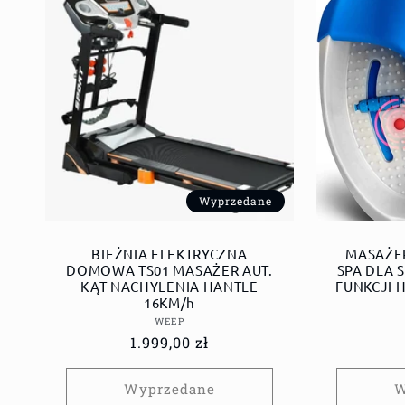
Wyprzedane
BIEŻNIA ELEKTRYCZNA
MASAŻE
DOMOWA TS01 MASAŻER AUT.
SPA DLA 
KĄT NACHYLENIA HANTLE
FUNKCJI
16KM/h
Dostawca:
WEEP
Cena
1.999,00 zł
regularna
Wyprzedane
W