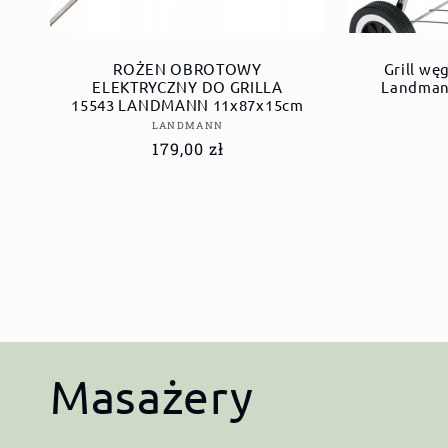
ROŻEN OBROTOWY
Grill wę
ELEKTRYCZNY DO GRILLA
Landman
15543 LANDMANN 11x87x15cm
Dostawca:
LANDMANN
Cena
179,00 zł
regularna
K
Masażery