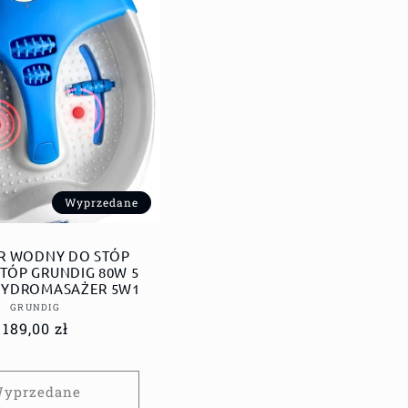
Wyprzedane
R WODNY DO STÓP
STÓP GRUNDIG 80W 5
 HYDROMASAŻER 5W1
Dostawca:
GRUNDIG
Cena
189,00 zł
regularna
yprzedane