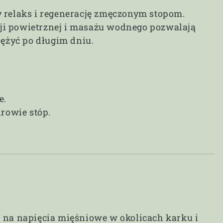
y relaks i regenerację zmęczonym stopom.
ji powietrznej i masażu wodnego pozwalają
rężyć po długim dniu.
e.
drowie stóp.
h na napięcia mięśniowe w okolicach karku i