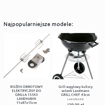
Najpopularniejsze modele:
ROŻEN OBROTOWY
Grill węglowy kulisty
ELEKTRYCZNY DO
wózek Landmann
GRILLA 15543
GRILL CHEF 43cm
LANDMANN
Dostawca:
LANDMANN
11x87x15cm
Cena
129,00 zł