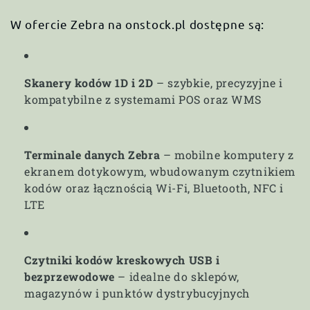
a
W ofercie Zebra na onstock.pl dostępne są:
:
Skanery kodów 1D i 2D
– szybkie, precyzyjne i
kompatybilne z systemami POS oraz WMS
Terminale danych Zebra
– mobilne komputery z
ekranem dotykowym, wbudowanym czytnikiem
kodów oraz łącznością Wi-Fi, Bluetooth, NFC i
LTE
Czytniki kodów kreskowych USB i
bezprzewodowe
– idealne do sklepów,
magazynów i punktów dystrybucyjnych