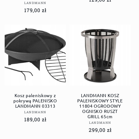
Dostawca:
LANDMANN
regularna
Cena
179,00 zł
regularna
Kosz paleniskowy z
LANDMANN KOSZ
pokrywą PALENISKO
PALENISKOWY STYLE
LANDMANN 03313
11804 OGRODOWY
OGNISKO RUSZT
Dostawca:
LANDMANN
GRILL 65cm
Cena
189,00 zł
Dostawca:
LANDMANN
regularna
Cena
299,00 zł
regularna