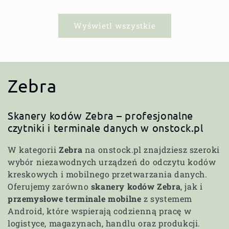
Wyświetl wszystkie
K
Zebra
o
Skanery kodów Zebra – profesjonalne
l
czytniki i terminale danych w onstock.pl
e
W kategorii
Zebra
na onstock.pl znajdziesz szeroki
wybór niezawodnych urządzeń do odczytu kodów
k
kreskowych i mobilnego przetwarzania danych.
Oferujemy zarówno
skanery kodów Zebra
, jak i
c
przemysłowe terminale mobilne
z systemem
Android, które wspierają codzienną pracę w
j
logistyce, magazynach, handlu oraz produkcji.