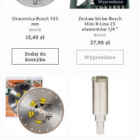
Wyprzedane
Otwornica Bosch 103
Zestaw bitów Bosch
mm
Mini-X-Line 25
elementów 1/4 "
Dostawca:
BOSCH
Dostawca:
BOSCH
Cena
15,49 zł
Cena
27,99 zł
regularna
regularna
Dodaj do
Wyprzedane
koszyka