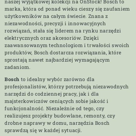
naszej wyjątkowej kolekcji na OnStock! Bosch to
k
marka, która od ponad wieku cieszy się zaufaniem
c
użytkowników na całym świecie. Znana z
niezawodności, precyzji i innowacyjnych
j
rozwiązań, stała się liderem na rynku narzędzi
elektrycznych oraz akcesoriów. Dzięki
a
zaawansowanym technologiom i trwałości swoich
produktów, Bosch dostarcza rozwiązania, które
:
sprostają nawet najbardziej wymagającym
zadaniom.
Bosch
to idealny wybór zarówno dla
profesjonalistów, którzy potrzebują niezawodnych
narzędzi do codziennej pracy, jak i dla
majsterkowiczów ceniących sobie jakość i
funkcjonalność. Niezależnie od tego, czy
realizujesz projekty budowlane, remonty, czy
drobne naprawy w domu, narzędzia Bosch
sprawdzą się w każdej sytuacji.