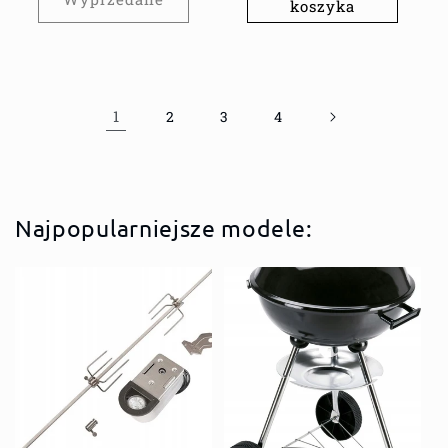
koszyka
1
2
3
4
Najpopularniejsze modele: