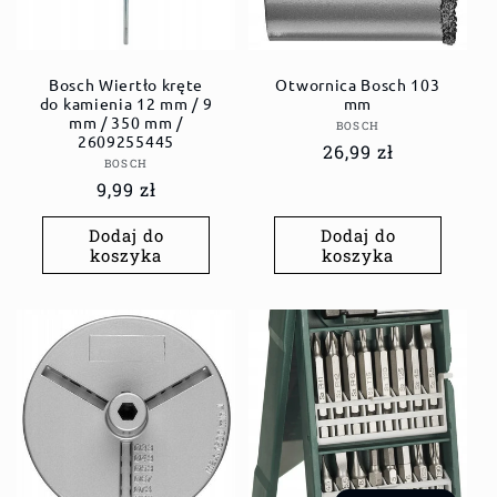
Bosch Wiertło kręte
Otwornica Bosch 103
do kamienia 12 mm / 9
mm
mm / 350 mm /
Dostawca:
BOSCH
2609255445
Cena
26,99 zł
Dostawca:
BOSCH
regularna
Cena
9,99 zł
regularna
Dodaj do
Dodaj do
koszyka
koszyka