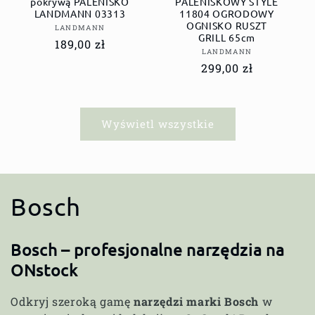
pokrywą PALENISKO
PALENISKOWY STYLE
LANDMANN 03313
11804 OGRODOWY
OGNISKO RUSZT
Dostawca:
LANDMANN
GRILL 65cm
Cena
189,00 zł
Dostawca:
LANDMANN
regularna
Cena
299,00 zł
regularna
Wyświetl wszystkie
K
Bosch
o
Bosch – profesjonalne narzędzia na
l
ONstock
e
Odkryj szeroką gamę
narzędzi marki Bosch
w