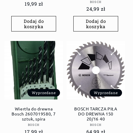
Dostawca:
BOSCH
Cena
19,99 zł
Cena
24,99 zł
regularna
regularna
Dodaj do
Dodaj do
koszyka
koszyka
Wyprzedane
Wyprzedane
Wiertła do drewna
BOSCH TARCZA PIŁA
Bosch 2607019580, 7
DO DREWNA 150
sztuk, spira
20/16 40
Dostawca:
Dostawca:
BOSCH
BOSCH
Cena
17,99 zł
Cena
64,99 zł