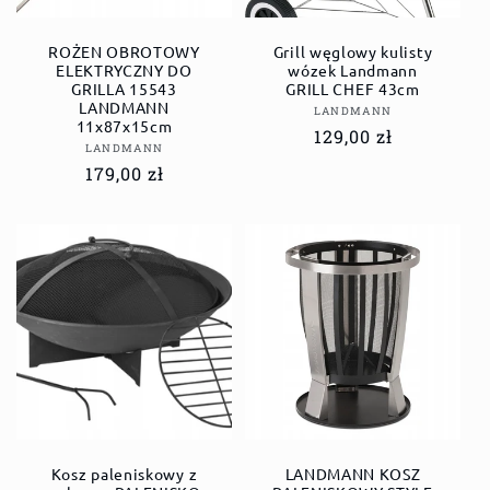
ROŻEN OBROTOWY
Grill węglowy kulisty
ELEKTRYCZNY DO
wózek Landmann
GRILLA 15543
GRILL CHEF 43cm
LANDMANN
Dostawca:
LANDMANN
11x87x15cm
Cena
129,00 zł
Dostawca:
LANDMANN
regularna
Cena
179,00 zł
regularna
Kosz paleniskowy z
LANDMANN KOSZ