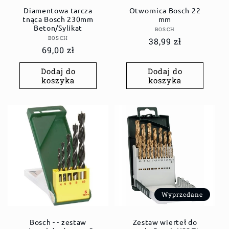
Diamentowa tarcza
Otwornica Bosch 22
tnąca Bosch 230mm
mm
Beton/Sylikat
Dostawca:
BOSCH
Dostawca:
BOSCH
Cena
38,99 zł
Cena
69,00 zł
regularna
regularna
Dodaj do
Dodaj do
koszyka
koszyka
Wyprzedane
Bosch - - zestaw
Zestaw wierteł do