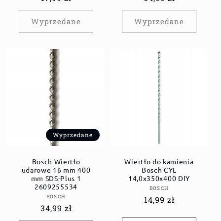
regularna
regularna
Wyprzedane
Wyprzedane
Wyprzedane
Bosch Wiertło
Wiertło do kamienia
udarowe 16 mm 400
Bosch CYL
mm SDS-Plus 1
14,0x350x400 DIY
2609255534
Dostawca:
BOSCH
Dostawca:
BOSCH
Cena
14,99 zł
Cena
34,99 zł
regularna
regularna