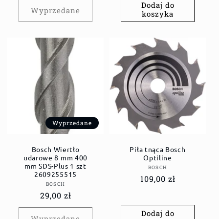
Dodaj do
Wyprzedane
koszyka
Wyprzedane
Bosch Wiertło
Piła tnąca Bosch
udarowe 8 mm 400
Optiline
mm SDS-Plus 1 szt
Dostawca:
BOSCH
2609255515
Cena
109,00 zł
Dostawca:
BOSCH
regularna
Cena
29,00 zł
regularna
Dodaj do
Wyprzedane