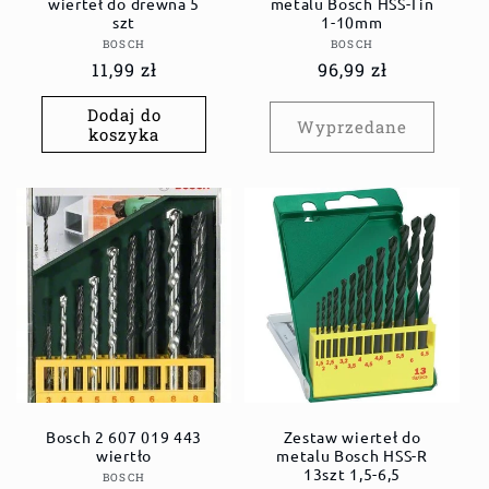
wierteł do drewna 5
metalu Bosch HSS-Tin
szt
1-10mm
Dostawca:
Dostawca:
BOSCH
BOSCH
Cena
11,99 zł
Cena
96,99 zł
regularna
regularna
Dodaj do
Wyprzedane
koszyka
Bosch 2 607 019 443
Zestaw wierteł do
wiertło
metalu Bosch HSS-R
13szt 1,5-6,5
Dostawca:
BOSCH