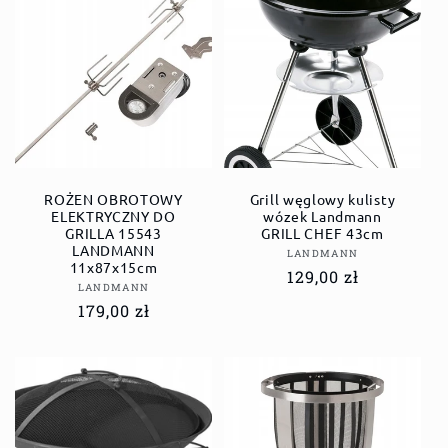
ROŻEN OBROTOWY
Grill węglowy kulisty
ELEKTRYCZNY DO
wózek Landmann
GRILLA 15543
GRILL CHEF 43cm
LANDMANN
Dostawca:
LANDMANN
11x87x15cm
Cena
129,00 zł
Dostawca:
LANDMANN
regularna
Cena
179,00 zł
regularna