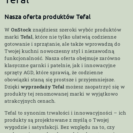
o
Nasza oferta produktów Tefal
l
W
OnStock
znajdziesz szeroki wybór produktów
e
marki
Tefal
, które nie tylko ułatwią codzienne
gotowanie i sprzątanie, ale także wprowadzą do
k
Twojej kuchni nowoczesny styl i niezawodną
funkcjonalność. Nasza oferta obejmuje zarówno
c
klasyczne garnki i patelnie, jak i innowacyjne
sprzęty AGD, które sprawią, że codzienne
j
obowiązki staną się prostsze i przyjemniejsze.
a
Dzięki
wyprzedaży Tefal
możesz zaopatrzyć się w
produkty tej renomowanej marki w wyjątkowo
:
atrakcyjnych cenach.
Tefal to synonim trwałości i innowacyjności – ich
produkty są projektowane z myślą o Twojej
wygodzie i satysfakcji. Bez względu na to, czy