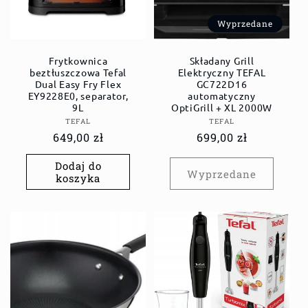
Wyprzedane
Frytkownica
Składany Grill
beztłuszczowa Tefal
Elektryczny TEFAL
Dual Easy Fry Flex
GC722D16
EY9228E0, separator,
automatyczny
9L
OptiGrill + XL 2000W
Dostawca:
Dostawca:
TEFAL
TEFAL
Cena
649,00 zł
Cena
699,00 zł
regularna
regularna
Dodaj do
Wyprzedane
koszyka