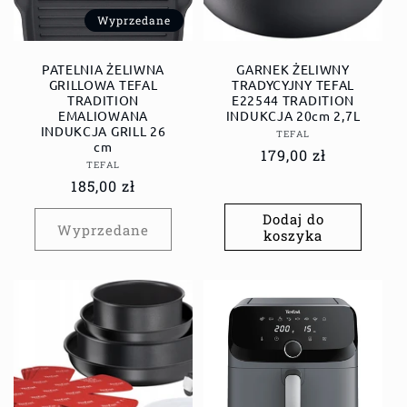
Wyprzedane
PATELNIA ŻELIWNA
GARNEK ŻELIWNY
GRILLOWA TEFAL
TRADYCYJNY TEFAL
TRADITION
E22544 TRADITION
EMALIOWANA
INDUKCJA 20cm 2,7L
INDUKCJA GRILL 26
Dostawca:
TEFAL
cm
Cena
179,00 zł
Dostawca:
TEFAL
regularna
Cena
185,00 zł
regularna
Dodaj do
Wyprzedane
koszyka