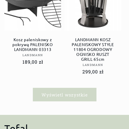
Kosz paleniskowy z
LANDMANN KOSZ
pokrywą PALENISKO
PALENISKOWY STYLE
LANDMANN 03313
11804 OGRODOWY
OGNISKO RUSZT
Dostawca:
LANDMANN
GRILL 65cm
Cena
189,00 zł
Dostawca:
LANDMANN
regularna
Cena
299,00 zł
regularna
Wyświetl wszystkie
K
Tefal