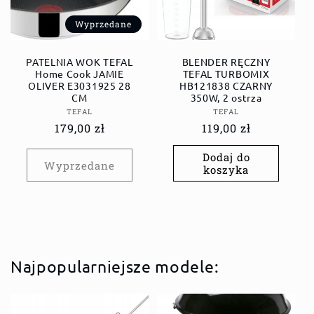
Wyprzedane
PATELNIA WOK TEFAL
BLENDER RĘCZNY
Home Cook JAMIE
TEFAL TURBOMIX
OLIVER E3031925 28
HB121838 CZARNY
CM
350W, 2 ostrza
Dostawca:
Dostawca:
TEFAL
TEFAL
Cena
179,00 zł
Cena
119,00 zł
regularna
regularna
Dodaj do
Wyprzedane
koszyka
Najpopularniejsze modele: