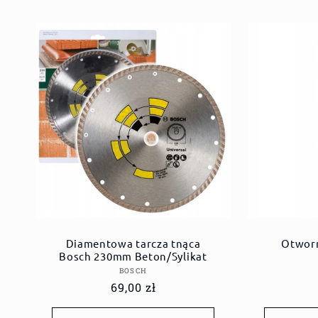
Diamentowa tarcza tnąca
Otworn
Bosch 230mm Beton/Sylikat
Dostawca:
BOSCH
Cena
69,00 zł
regularna