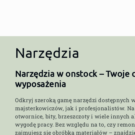
K
Narzędzia
o
Narzędzia w onstock – Twoje
l
wyposażenia
Odkryj szeroką gamę narzędzi dostępnych w
e
majsterkowiczów, jak i profesjonalistów. Nas
otwornice, bity, brzeszczoty i wiele innych 
k
wygodę pracy. Bez względu na to, czy remon
zajmujesz się obróbką materiałów – znajdzi