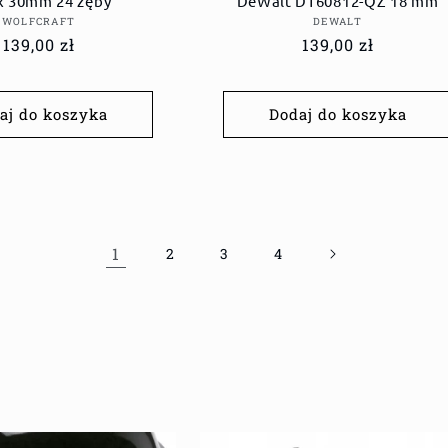
x 30mm 24 zęby
DeWalt DT60812-QZ 18 mm
Dostawca:
Dostawca:
WOLFCRAFT
DEWALT
Cena
139,00 zł
Cena
139,00 zł
regularna
regularna
aj do koszyka
Dodaj do koszyka
1
2
3
4