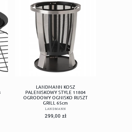
LANDMANN KOSZ
3
PALENISKOWY STYLE 11804
OGRODOWY OGNISKO RUSZT
GRILL 65cm
Dostawca:
LANDMANN
Cena
299,00 zł
regularna