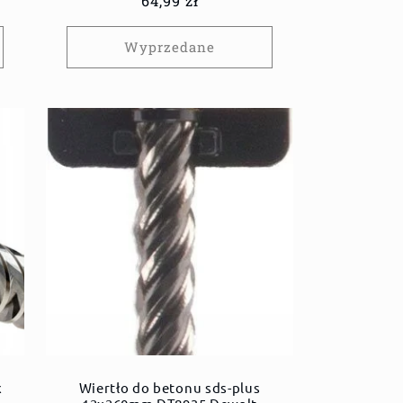
Cena
64,99 zł
regularna
Wyprzedane
x
Wiertło do betonu sds-plus