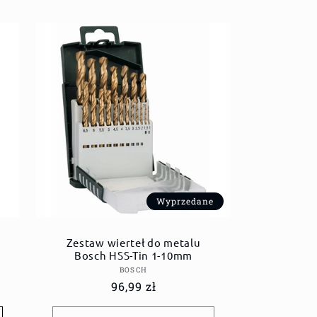
Wyprzedane
Zestaw wierteł do metalu
Bosch HSS-Tin 1-10mm
Dostawca:
BOSCH
Cena
96,99 zł
regularna