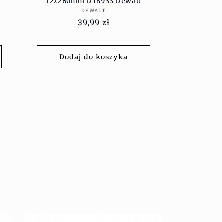
12x260mm DT8935 Dewalt
Dostawca:
DEWALT
Cena
39,99 zł
regularna
Dodaj do koszyka