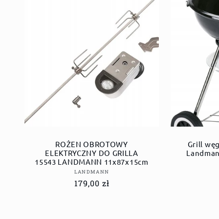
ROŻEN OBROTOWY
Grill wę
ELEKTRYCZNY DO GRILLA
Landman
15543 LANDMANN 11x87x15cm
Dostawca:
LANDMANN
Cena
179,00 zł
regularna