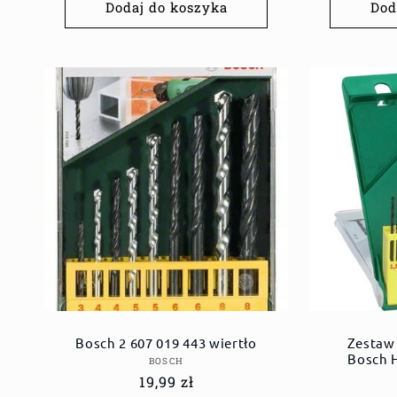
Dodaj do koszyka
Dod
Bosch 2 607 019 443 wiertło
Zestaw 
Bosch H
Dostawca:
BOSCH
Cena
19,99 zł