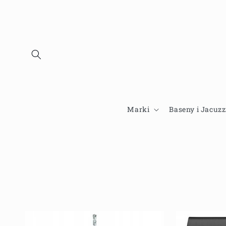
Przejdź
do
treści
Marki
Baseny i Jacuzz