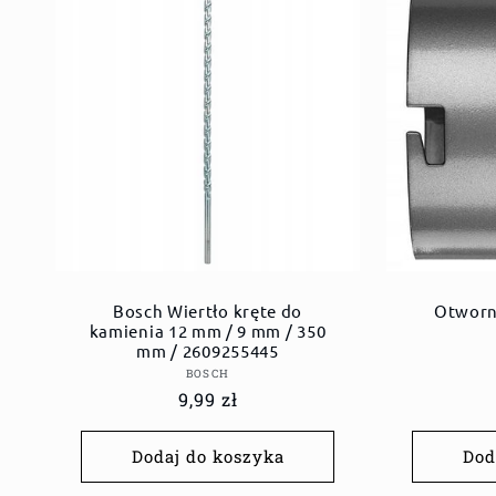
Bosch Wiertło kręte do
Otworn
kamienia 12 mm / 9 mm / 350
mm / 2609255445
Dostawca:
BOSCH
Cena
9,99 zł
regularna
Dodaj do koszyka
Dod