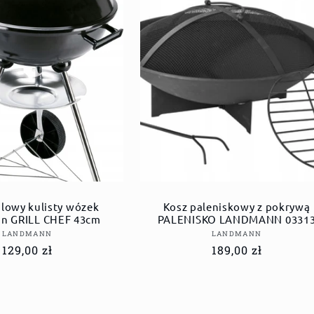
glowy kulisty wózek
Kosz paleniskowy z pokrywą
n GRILL CHEF 43cm
PALENISKO LANDMANN 0331
Dostawca:
Dostawca:
LANDMANN
LANDMANN
Cena
129,00 zł
Cena
189,00 zł
regularna
regularna