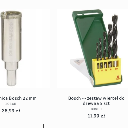
ica Bosch 22 mm
Bosch - - zestaw wierteł do
drewna 5 szt
Dostawca:
BOSCH
Dostawca:
BOSCH
Cena
38,99 zł
Cena
11,99 zł
regularna
regularna