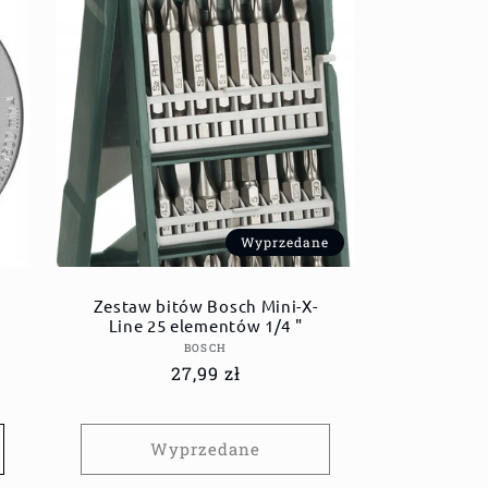
Wyprzedane
Zestaw bitów Bosch Mini-X-
Line 25 elementów 1/4 "
Dostawca:
BOSCH
Cena
27,99 zł
regularna
Wyprzedane