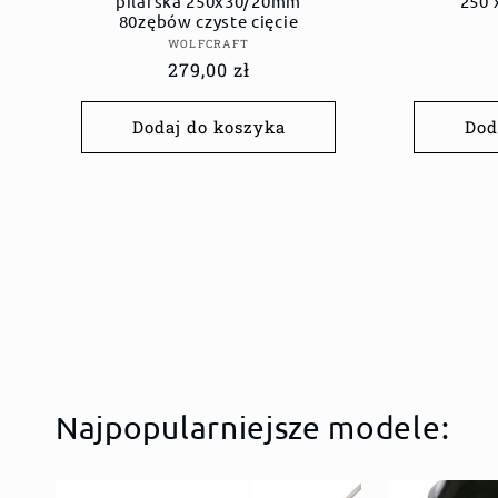
pilarska 250x30/20mm
250 
80zębów czyste cięcie
Dostawca:
WOLFCRAFT
Cena
279,00 zł
regularna
Dodaj do koszyka
Dod
Najpopularniejsze modele: