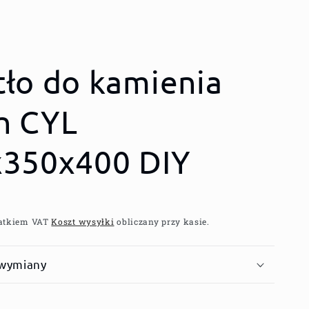
tło do kamienia
h CYL
x350x400 DIY
atkiem VAT
Koszt wysyłki
obliczany przy kasie.
 wymiany