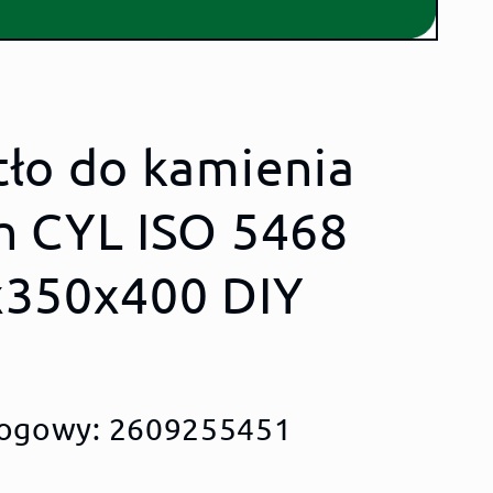
tło do kamienia
h CYL ISO 5468
x350x400 DIY
logowy: 2609255451