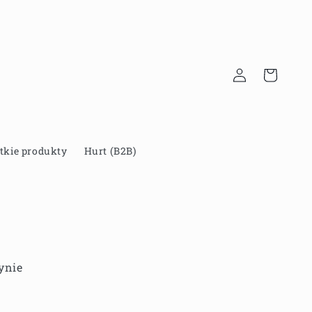
Zaloguj
Koszyk
się
tkie produkty
Hurt (B2B)
ynie