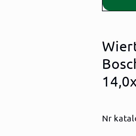
Wier
Bosc
14,0
Nr kata