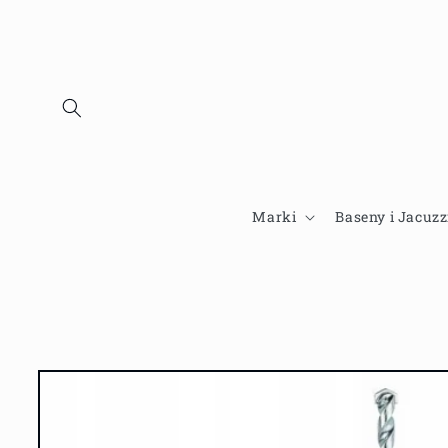
Przejdź
do
treści
Marki
Baseny i Jacuzz
Pomiń,
aby
przejść do
informacji
o
produkcie