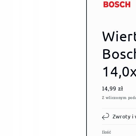
Wier
Bosc
14,0
Cena
14,99 zł
regularna
Z wliczonym pod
Zwroty i
Ilość