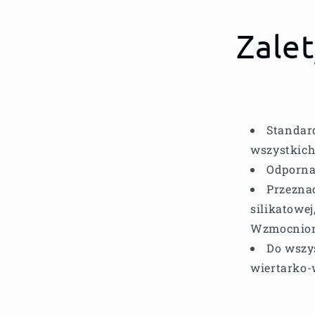
Zale
Standar
wszystkich
Odporna
Przezna
silikatowe
Wzmocniony
Do wszy
wiertarko-