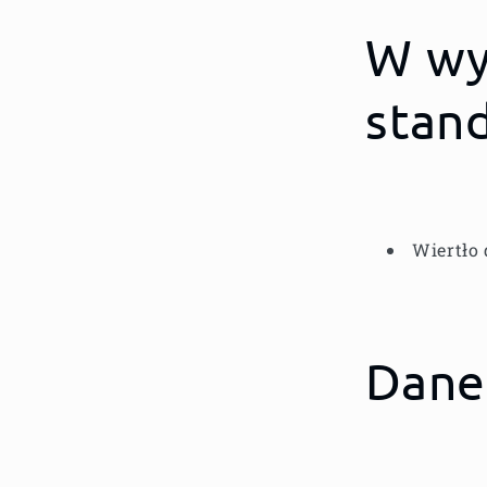
W wy
stan
Wiertło 
Dane