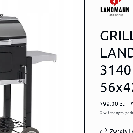
GRI
LAN
3140
56x4
Cena
799,00 zł
regularna
Z wliczonym pod
Zwroty i