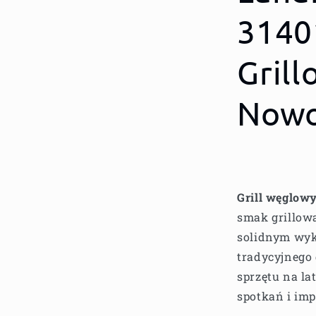
3140
Gril
Nowo
Grill węglow
smak grillow
solidnym wyk
tradycyjnego 
sprzętu na la
spotkań i imp