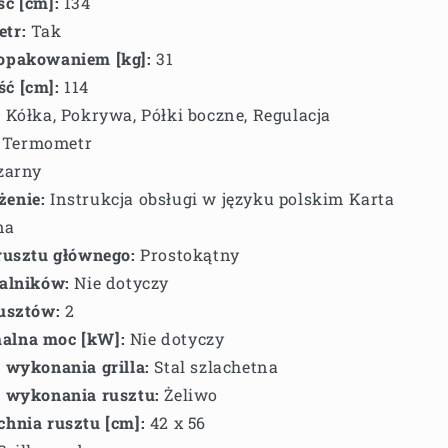
ć [cm]:
134
tr:
Tak
opakowaniem [kg]:
31
ć [cm]:
114
:
Kółka, Pokrywa, Półki boczne, Regulacja
, Termometr
zarny
enie:
Instrukcja obsługi w języku polskim Karta
na
rusztu głównego:
Prostokątny
palników:
Nie dotyczy
usztów:
2
lna moc [kW]:
Nie dotyczy
 wykonania grilla:
Stal szlachetna
ł wykonania rusztu:
Żeliwo
hnia rusztu [cm]:
42 x 56