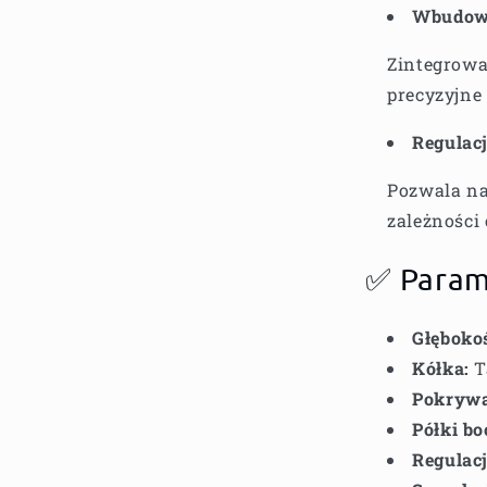
Wbudow
Zintegrowa
precyzyjne
Regulac
Pozwala na
zależności
✅ Param
Głębokoś
Kółka:
T
Pokrywa
Półki bo
Regulac