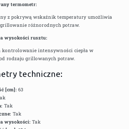
any termometr:
ny z pokrywą wskaźnik temperatury umożliwia
 grillowanie różnorodnych potraw.
ja wysokości rusztu:
 kontrolowanie intensywności ciepła w
 od rodzaju grillowanych potraw.
etry techniczne:
ć [cm]:
63
ak
:
Tak
czne:
Tak
ja wysokości:
Tak