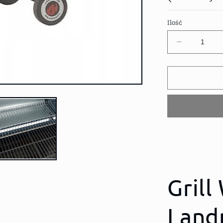
Ilość
Zmniejsz
ilość
dla
GRILL
WĘGLOW
LANDMAN
DORADO
31401
RUSZT
ŻELIWNY
56x42
Gril
Land