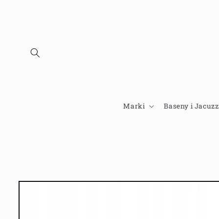
Przejdź
do
treści
Marki
Baseny i Jacuzz
Pomiń,
aby
przejść do
informacji
o
produkcie