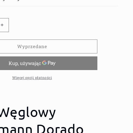
Zwiększ
ilość
dla
GRILL
Wyprzedane
Y
WĘGLOWY
N
LANDMANN
DORADO
31401
RUSZT
Więcej opcji płatności
ŻELIWNY
56x42
l Węglowy
mann Dorado