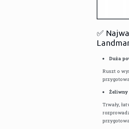
✅ Najważ
Landma
Duża po
Ruszt o wy
przygotowa
Żeliwny 
Trwały, ła
rozprowadz
przygotowa