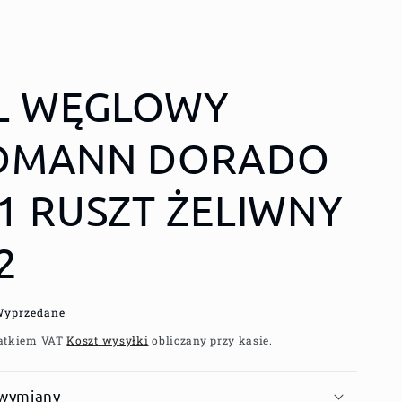
LL WĘGLOWY
DMANN DORADO
1 RUSZT ŻELIWNY
2
Wyprzedane
atkiem VAT
Koszt wysyłki
obliczany przy kasie.
 wymiany