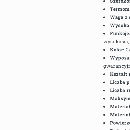
Szerokoś
Termome
Waga z 
Wysokoś
Funkcje
wysokości
Kolor:
C
Wyposaż
gwarancyj
Kształt 
Liczba 
Liczba r
Maksyma
Materiał
Materia
Powierzc