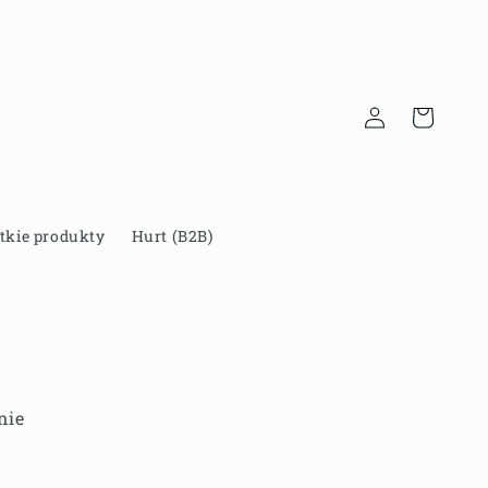
Zaloguj
Koszyk
się
tkie produkty
Hurt (B2B)
nie