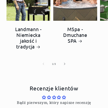
Landmann -
MSpa -
Niemiecka
Dmuchane
jakość i
SPA
tradycja
z
1
/
3
Recenzje klientów
Bądź pierwszym, który napisze recenzję