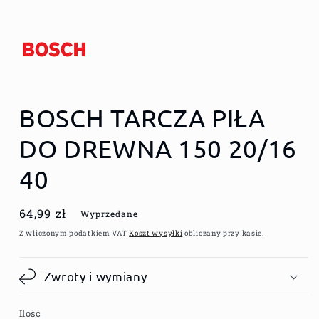
BOSCH TARCZA PIŁA
DO DREWNA 150 20/16
40
Cena
64,99 zł
Wyprzedane
regularna
Z wliczonym podatkiem VAT
Koszt wysyłki
obliczany przy kasie.
Zwroty i wymiany
Ilość