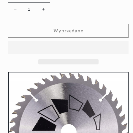
Zmniejsz
Zwiększ
ilość
ilość
dla
dla
BOSCH
BOSCH
Wyprzedane
TARCZA
TARCZA
PIŁA
PIŁA
DO
DO
DREWNA
DREWNA
150
150
20/16
20/16
40
40