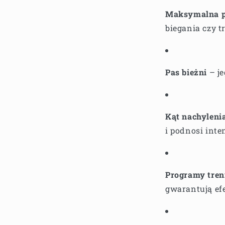
Maksymalna p
biegania czy 
Pas bieżni
– j
Kąt nachyleni
i podnosi int
Programy tre
gwarantują ef