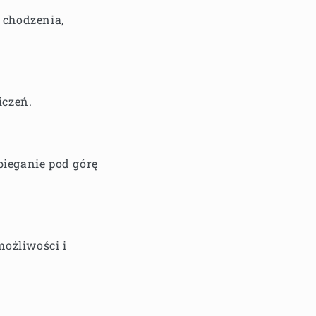
o chodzenia,
iczeń.
bieganie pod górę
możliwości i