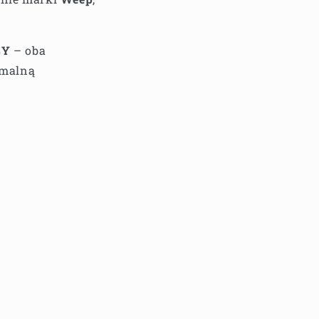
SY
– oba
ymalną