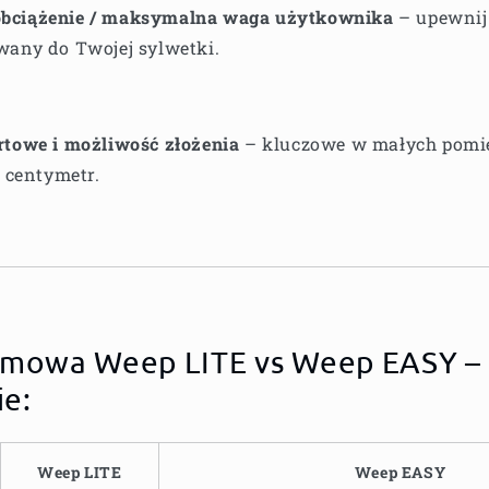
bciążenie / maksymalna waga użytkownika
– upewnij 
wany do Twojej sylwetki.
rtowe i możliwość złożenia
– kluczowe w małych pomie
y centymetr.
omowa Weep LITE vs Weep EASY –
e:
Weep LITE
Weep EASY