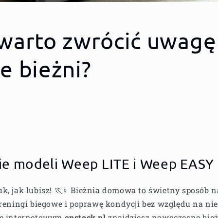
warto zwrócić uwagę
e bieżni?
e modeli Weep LITE i Weep EASY
k, jak lubisz! 🏃♀️ Bieżnia domowa to świetny sposób 
treningi biegowe i poprawę kondycji bez względu na nie
ie internetowym
onstock.pl
znajdziesz nowoczesne bie