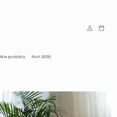
Zaloguj
Koszyk
się
tkie produkty
Hurt (B2B)