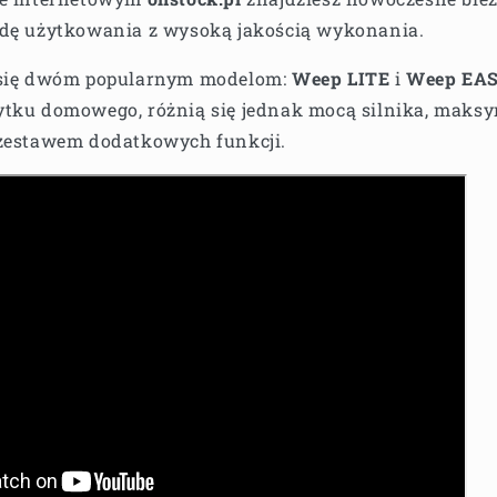
odę użytkowania z wysoką jakością wykonania.
 się dwóm popularnym modelom:
Weep LITE
i
Weep EA
ytku domowego, różnią się jednak mocą silnika, maks
 zestawem dodatkowych funkcji.