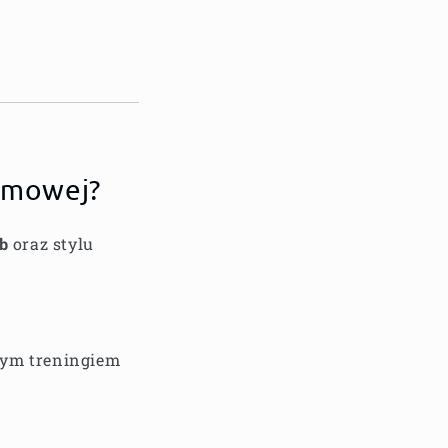
domowej?
b
oraz stylu
wnym treningiem