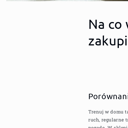
Na co 
zakupi
Porównani
Trenuj w domu ta
ruch, regularne 
pogodę. W sklep