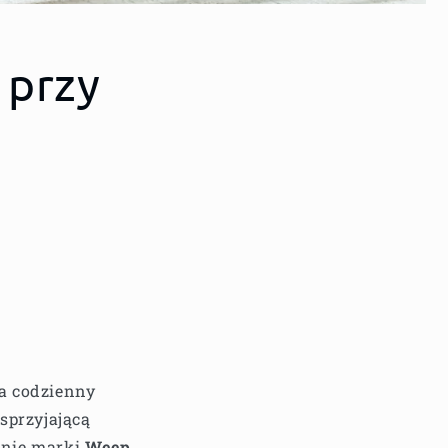
 przy
na codzienny
sprzyjającą
żnie marki
Weep
,