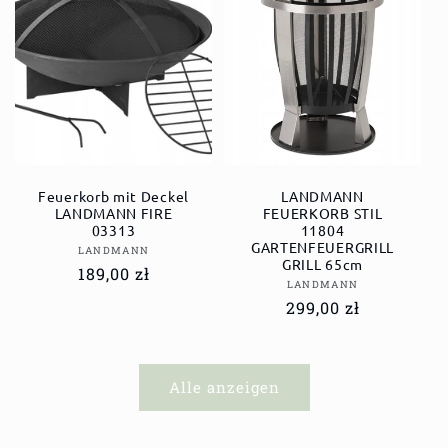
Feuerkorb mit Deckel
LANDMANN
LANDMANN FIRE
FEUERKORB STIL
03313
11804
GARTENFEUERGRILL
Anbieter:
LANDMANN
GRILL 65cm
Normaler
189,00 zł
Anbieter:
LANDMANN
Preis
Normaler
299,00 zł
Preis
Alle anzeigen