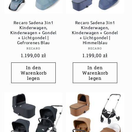
Recaro Sadena 3in1
Recaro Sadena 3in1
Kinderwagen,
Kinderwagen,
Kinderwagen + Gondel
Kinderwagen + Gondel
+ Lichtgondel |
+ Lichtgondel |
Gefrorenes Blau
Himmelblau
Anbieter:
Anbieter:
RECARO
RECARO
Normaler
1.199,00 zł
Normaler
1.199,00 zł
Preis
Preis
In den
In den
Warenkorb
Warenkorb
legen
legen