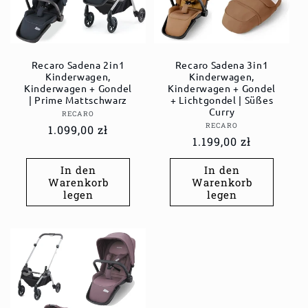
Recaro Sadena 2in1
Recaro Sadena 3in1
Kinderwagen,
Kinderwagen,
Kinderwagen + Gondel
Kinderwagen + Gondel
| Prime Mattschwarz
+ Lichtgondel | Süßes
Curry
Anbieter:
RECARO
Anbieter:
RECARO
Normaler
1.099,00 zł
Normaler
1.199,00 zł
Preis
Preis
In den
In den
Warenkorb
Warenkorb
legen
legen