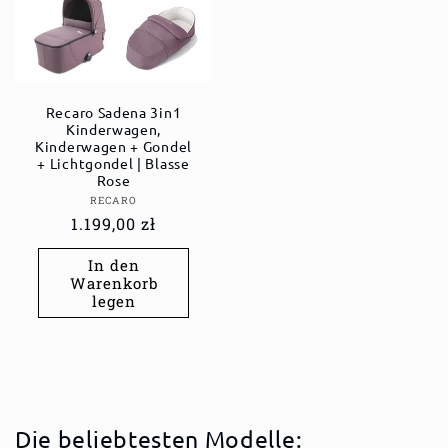
Recaro Sadena 3in1
Kinderwagen,
Kinderwagen + Gondel
+ Lichtgondel | Blasse
Rose
Anbieter:
RECARO
Normaler
1.199,00 zł
Preis
In den
Warenkorb
legen
Die beliebtesten Modelle: