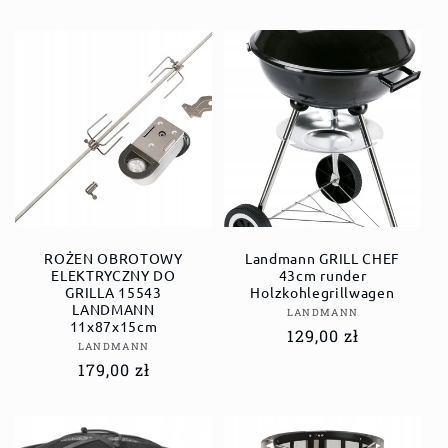
ROŻEN OBROTOWY
Landmann GRILL CHEF
ELEKTRYCZNY DO
43cm runder
GRILLA 15543
Holzkohlegrillwagen
LANDMANN
Anbieter:
LANDMANN
11x87x15cm
Normaler
129,00 zł
Anbieter:
LANDMANN
Preis
Normaler
179,00 zł
Preis