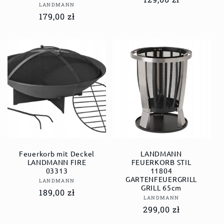
Anbieter:
LANDMANN
Preis
Normaler
179,00 zł
Preis
Feuerkorb mit Deckel
LANDMANN
LANDMANN FIRE
FEUERKORB STIL
03313
11804
GARTENFEUERGRILL
Anbieter:
LANDMANN
GRILL 65cm
Normaler
189,00 zł
Anbieter:
LANDMANN
Preis
Normaler
299,00 zł
Preis