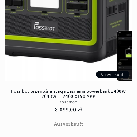
Ausverkauft
Fossibot przenośna stacja zasilania powerbank 2400W
2048Wh F2400 XT90 APP
Anbieter:
FOSSIBOT
Normaler
3.099,00 zł
Preis
Ausverkauft