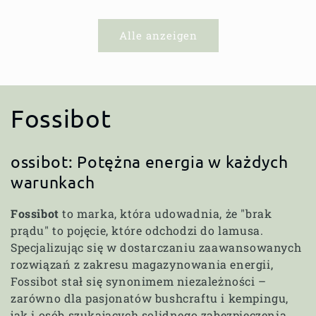
Alle anzeigen
K
Fossibot
a
ossibot: Potężna energia w każdych
t
warunkach
e
Fossibot
to marka, która udowadnia, że "brak
prądu" to pojęcie, które odchodzi do lamusa.
g
Specjalizując się w dostarczaniu zaawansowanych
o
rozwiązań z zakresu magazynowania energii,
Fossibot stał się synonimem niezależności –
r
zarówno dla pasjonatów bushcraftu i kempingu,
jak i osób szukających solidnego zabezpieczenia