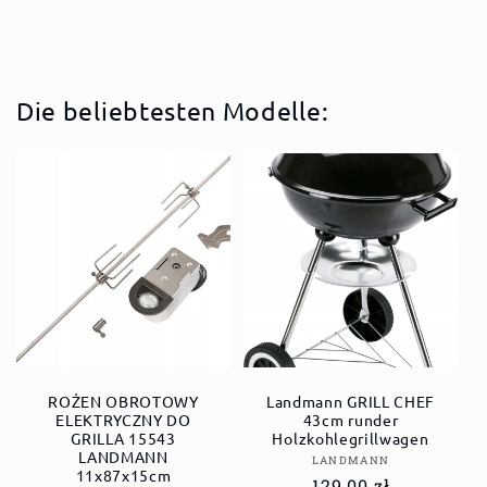
Die beliebtesten Modelle:
ROŻEN OBROTOWY
Landmann GRILL CHEF
ELEKTRYCZNY DO
43cm runder
GRILLA 15543
Holzkohlegrillwagen
LANDMANN
Anbieter:
LANDMANN
11x87x15cm
Normaler
129,00 zł