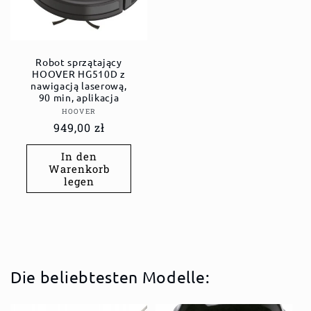
Robot sprzątający
HOOVER HG510D z
nawigacją laserową,
90 min, aplikacja
Anbieter:
HOOVER
Normaler
949,00 zł
Preis
In den
Warenkorb
legen
Die beliebtesten Modelle: