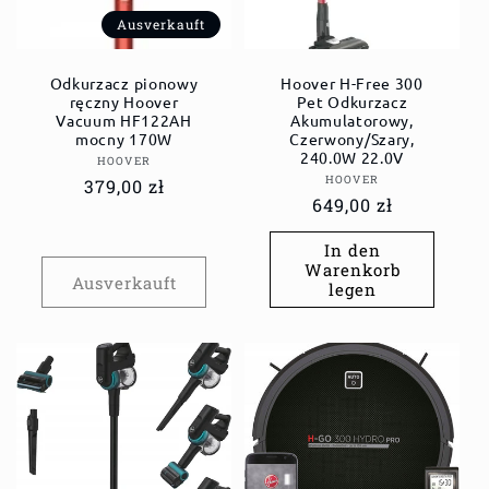
Ausverkauft
Odkurzacz pionowy
Hoover H-Free 300
ręczny Hoover
Pet Odkurzacz
Vacuum HF122AH
Akumulatorowy,
mocny 170W
Czerwony/Szary,
240.0W 22.0V
Anbieter:
HOOVER
Anbieter:
HOOVER
Normaler
379,00 zł
Normaler
649,00 zł
Preis
Preis
In den
Warenkorb
Ausverkauft
legen