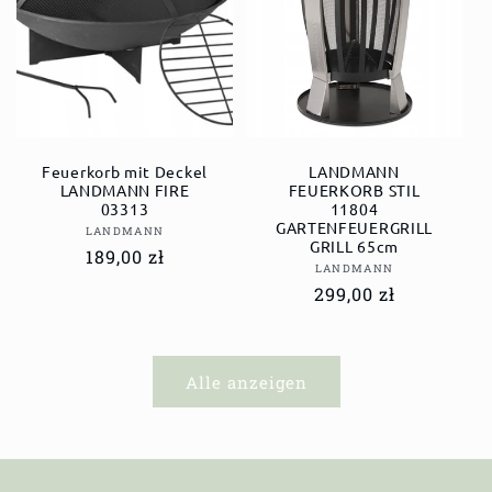
Feuerkorb mit Deckel
LANDMANN
LANDMANN FIRE
FEUERKORB STIL
03313
11804
GARTENFEUERGRILL
Anbieter:
LANDMANN
GRILL 65cm
Normaler
189,00 zł
Anbieter:
LANDMANN
Preis
Normaler
299,00 zł
Preis
Alle anzeigen