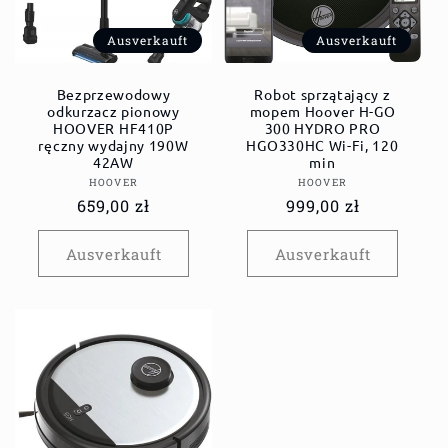
Ausverkauft
Ausverkauft
Bezprzewodowy
Robot sprzątający z
odkurzacz pionowy
mopem Hoover H-GO
HOOVER HF410P
300 HYDRO PRO
ręczny wydajny 190W
HGO330HC Wi-Fi, 120
42AW
min
Anbieter:
Anbieter:
HOOVER
HOOVER
Normaler
659,00 zł
Normaler
999,00 zł
Preis
Preis
Ausverkauft
Ausverkauft