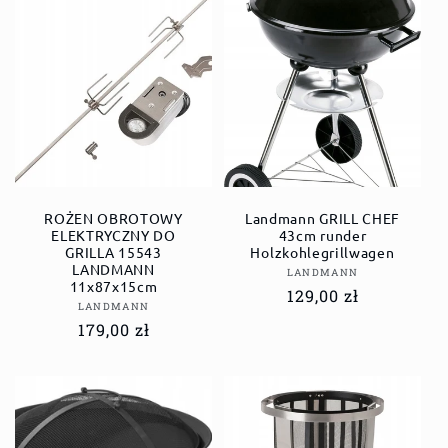
ROŻEN OBROTOWY
Landmann GRILL CHEF
ELEKTRYCZNY DO
43cm runder
GRILLA 15543
Holzkohlegrillwagen
LANDMANN
Anbieter:
LANDMANN
11x87x15cm
Normaler
129,00 zł
Anbieter:
LANDMANN
Preis
Normaler
179,00 zł
Preis