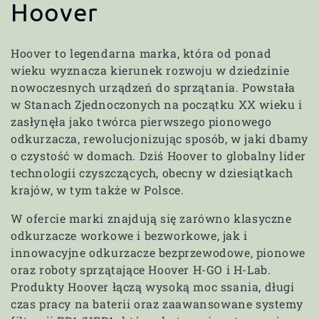
K
Hoover
a
Hoover to legendarna marka, która od ponad
t
wieku wyznacza kierunek rozwoju w dziedzinie
nowoczesnych urządzeń do sprzątania. Powstała
e
w Stanach Zjednoczonych na początku XX wieku i
zasłynęła jako twórca pierwszego pionowego
g
odkurzacza, rewolucjonizując sposób, w jaki dbamy
o czystość w domach. Dziś Hoover to globalny lider
o
technologii czyszczących, obecny w dziesiątkach
r
krajów, w tym także w Polsce.
i
W ofercie marki znajdują się zarówno klasyczne
odkurzacze workowe i bezworkowe, jak i
e
innowacyjne odkurzacze bezprzewodowe, pionowe
oraz roboty sprzątające Hoover H-GO i H-Lab.
:
Produkty Hoover łączą wysoką moc ssania, długi
czas pracy na baterii oraz zaawansowane systemy