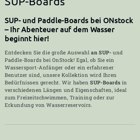
K
SUP-Boards
a
SUP- und Paddle-Boards bei ONstock
t
– Ihr Abenteuer auf dem Wasser
beginnt hier!
e
g
Entdecken Sie die große Auswahl
an SUP-
und
Paddle-Boards bei OnStock! Egal, ob Sie ein
o
Wassersport-Anfänger oder ein erfahrener
Benutzer sind, unsere Kollektion wird Ihren
r
Bedürfnissen gerecht. Wir haben
SUP-Boards
in
verschiedenen Längen und Eigenschaften, ideal
i
zum Freizeitschwimmen, Training oder zur
Erkundung von Wasserreservoirs.
e
: