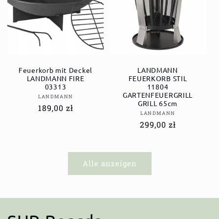
Feuerkorb mit Deckel
LANDMANN
LANDMANN FIRE
FEUERKORB STIL
03313
11804
GARTENFEUERGRILL
Anbieter:
LANDMANN
GRILL 65cm
Normaler
189,00 zł
Anbieter:
LANDMANN
Preis
Normaler
299,00 zł
Preis
Alle anzeigen