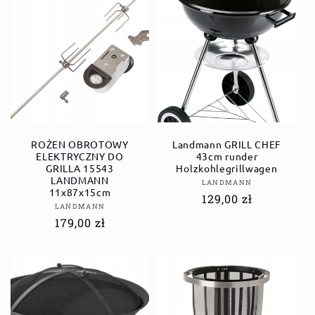
ROŻEN OBROTOWY
Landmann GRILL CHEF
ELEKTRYCZNY DO
43cm runder
GRILLA 15543
Holzkohlegrillwagen
LANDMANN
Anbieter:
LANDMANN
11x87x15cm
Normaler
129,00 zł
Anbieter:
LANDMANN
Preis
Normaler
179,00 zł
Preis