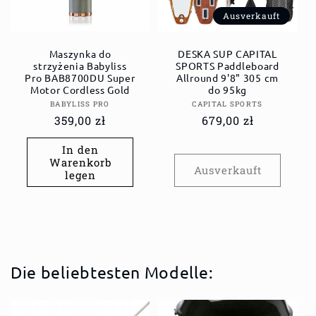
Ausverkauft
Maszynka do
DESKA SUP CAPITAL
strzyżenia Babyliss
SPORTS Paddleboard
Pro BAB8700DU Super
Allround 9'8" 305 cm
Motor Cordless Gold
do 95kg
Anbieter:
Anbieter:
BABYLISS PRO
CAPITAL SPORTS
Normaler
359,00 zł
Normaler
679,00 zł
Preis
Preis
In den
Warenkorb
Ausverkauft
legen
Die beliebtesten Modelle: