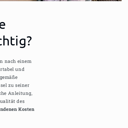
e
chtig?
en nach einem
rtabel und
gsgemäße
sel zu seiner
che Anleitung,
ualität des
undenen Kosten