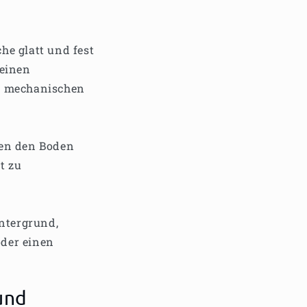
he glatt und fest
 einen
r mechanischen
nen den Boden
t zu
Untergrund,
oder einen
und