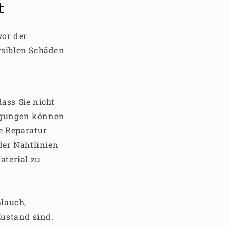
t
vor der
rsiblen Schäden
ass Sie nicht
digungen können
ge Reparatur
der Nahtlinien
terial zu
hlauch,
ustand sind.